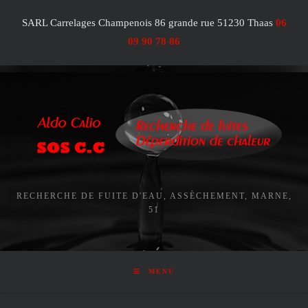
Skip
SARL Carrelages Champenois 86 grande rue 51230 Thaas
06
to
content
09 90 78 86
RECHERCHE DE FUITE D'EAU, ASSÈCHEMENT, MARNE,
51
MENU