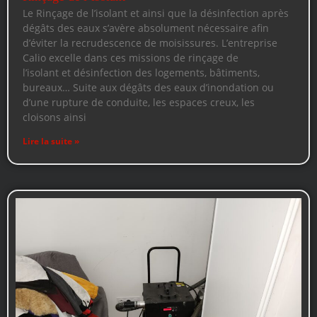
Le Rinçage de l’isolant et ainsi que la désinfection après
dégâts des eaux s’avère absolument nécessaire afin
d’éviter la recrudescence de moisissures. L’entreprise
Calio excelle dans ces missions de rinçage de
l’isolant et désinfection des logements, bâtiments,
bureaux… Suite aux dégâts des eaux d’inondation ou
d’une rupture de conduite, les espaces creux, les
cloisons ainsi
Lire la suite »