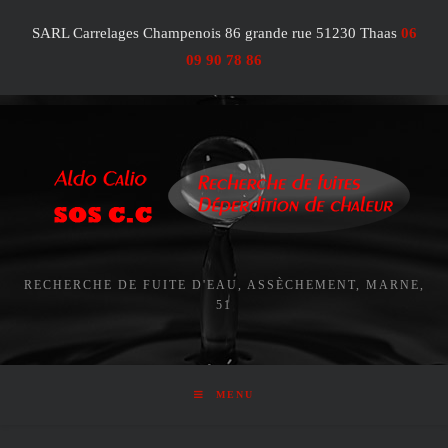
Skip
SARL Carrelages Champenois 86 grande rue 51230 Thaas
06
to
content
09 90 78 86
RECHERCHE DE FUITE D'EAU, ASSÈCHEMENT, MARNE,
51
MENU