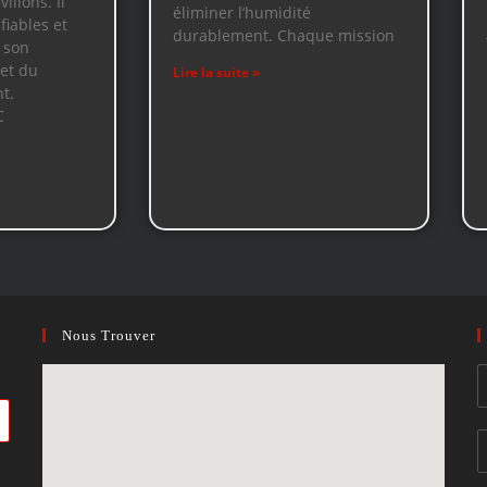
illons. Il
éliminer l’humidité
fiables et
durablement. Chaque mission
 son
et du
Lire la suite »
t.
C
Nous Trouver