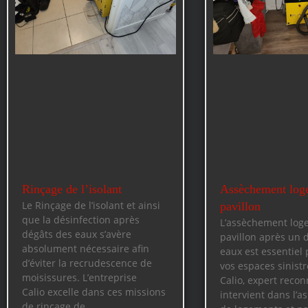
Rinçage de l’isolant
Assèchement log
Le Rinçage de l’isolant et ainsi
pavillon
que la désinfection après
L’assèchement log
dégâts des eaux s’avère
pavillon après un 
absolument nécessaire afin
eaux est essentiel 
d’éviter la recrudescence de
vos espaces sinistr
moisissures. L’entreprise
Calio, expert recon
Calio excelle dans ces missions
intervient dans l’
de rinçage de