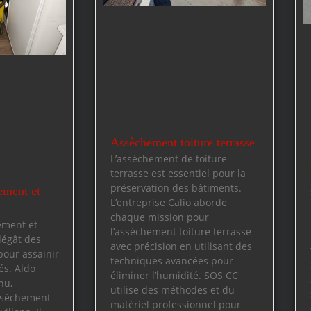
Assèchement toiture terrasse
L’assèchement de toiture
terrasse est essentiel pour la
préservation des bâtiments.
ement et
L’entreprise Calio aborde
chaque mission pour
ement et
l’assèchement toiture terrasse
dégât des
avec précision en utilisant des
pour assainir
techniques avancées pour
és. Aldo
éliminer l’humidité. SOS CC
nu,
utilise des méthodes et du
assèchement
matériel professionnel pour