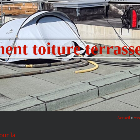
ent toiture terrass
Accueil
»
As
our la