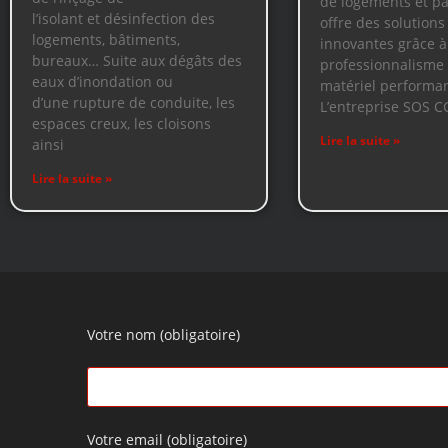
de logements et pav
l’isolant et désinfection des
offre des solutions 
logements, bâtiments,
innovantes grâce à
bureaux… Suite aux dégâts des
professionnalisme 
eaux d’inondation ou
matériel performan
d’une rupture de conduite, les
L’entreprise SOS C
espaces creux, les cloisons
Lire la suite »
ainsi
Lire la suite »
Votre nom (obligatoire)
Votre email (obligatoire)