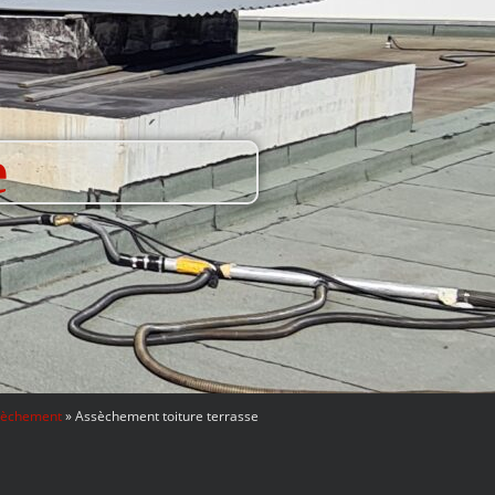
e
sèchement
»
Assèchement toiture terrasse